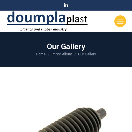
Linkedin
page
opens
in
new
window
Our Gallery
Home
Photo Album
Our Gallery
You are here: