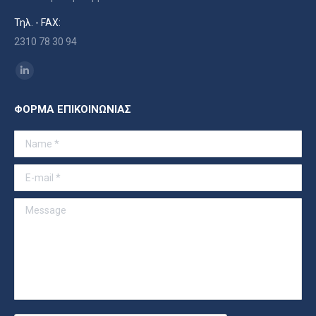
Τηλ. - FAX:
2310 78 30 94
Find us on:
Linkedin
page
ΦΟΡΜΑ ΕΠΙΚΟΙΝΩΝΙΑΣ
opens
in
Name *
new
window
E-mail *
Message