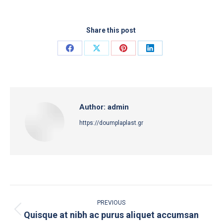
Share this post
Share
Share
Share
Share
on
on
on
on
Facebook
X
Pinterest
LinkedIn
Author:
admin
https://doumplaplast.gr
Post
PREVIOUS
navigation
Quisque at nibh ac purus aliquet accumsan
Previous