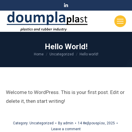
Linkedin
page
opens
in
new
window
Hello World!
Home
Uncategorized
Hello world!
You are here:
Welcome to WordPress. This is your first post. Edit or
delete it, then start writing!
Category:
Uncategorized
By
admin
14 Φεβρουαρίου, 2025
Leave a comment