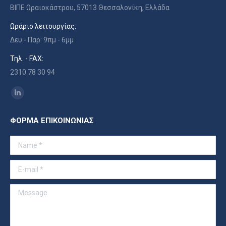
ΒΙΠΕ Ωραιοκάστρου, 57013 Θεσσαλονίκη, Ελλάδα
Ωράριο λειτουργίας:
Δευ - Παρ: 9πμ - 6μμ
Τηλ. - FAX:
2310 78 30 94
Find us on:
Linkedin
page
ΦΟΡΜΑ ΕΠΙΚΟΙΝΩΝΙΑΣ
opens
in
Name *
new
window
E-mail *
Message