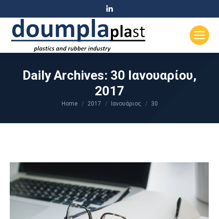
Linkedin
page
opens
in
new
window
Daily Archives:
30 Ιανουαρίου,
2017
Home
2017
Ιανουάριος
30
You are here: