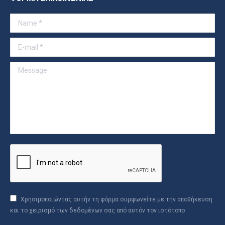
opens
in
Name *
new
window
E-mail *
Message
Χρησιμοποιώντας αυτήν τη φόρμα συμφωνείτε με την αποθήκευση
και το χειρισμό των δεδομένων σας από αυτόν τον ιστότοπο