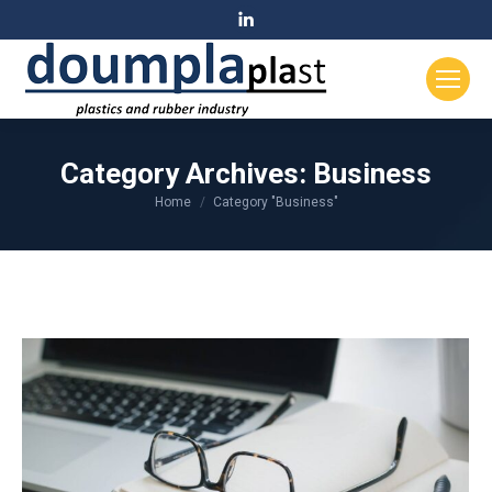
Linkedin
page
opens
in
new
window
Category Archives:
Business
Home
Category "Business"
You are here: