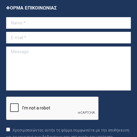
page
ΦΟΡΜΑ ΕΠΙΚΟΙΝΩΝΙΑΣ
opens
in
Name *
new
window
E-mail *
Message
Χρησιμοποιώντας αυτήν τη φόρμα συμφωνείτε με την αποθήκευση