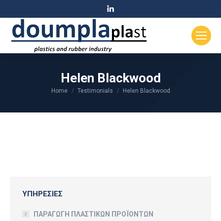
Linkedin
page
opens
in
new
window
Helen Blackwood
Home
Testimonials
Helen Blackwood
You are here:
ΥΠΗΡΕΣΙΕΣ
ΠΑΡΑΓΩΓΗ ΠΛΑΣΤΙΚΩΝ ΠΡΟΪΟΝΤΩΝ