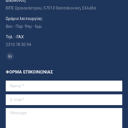
Διεύθυνση:
ΒΙΠΕ Ωραιοκάστρου, 57013 Θεσσαλονίκη, Ελλάδα
Ωράριο λειτουργίας:
Δευ - Παρ: 9πμ - 6μμ
Τηλ. - FAX:
2310 78 30 94
Find us on:
Linkedin
page
ΦΟΡΜΑ ΕΠΙΚΟΙΝΩΝΙΑΣ
opens
in
Name *
new
window
E-mail *
Message